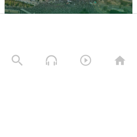
حشود غير مسبوقة في مليونية “جمعة التحذير والنفير”
العاصمة صنعاء ومختلف المحافظات – 3 صفر 1448هـ | 17
يوليو 2026م
17/07/2026