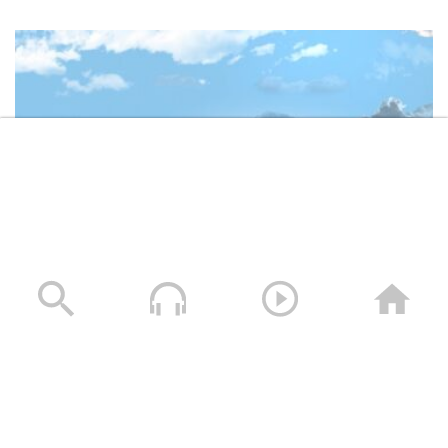
وصايا الخالدين الشهيد – صالح عبدالله صالح جوين (أبو خليل)
19/11/2025