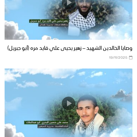
وصايا الخالدين الشهيد – زهير يحيى علي قايد مره (أبو جبريل)
19/11/2025