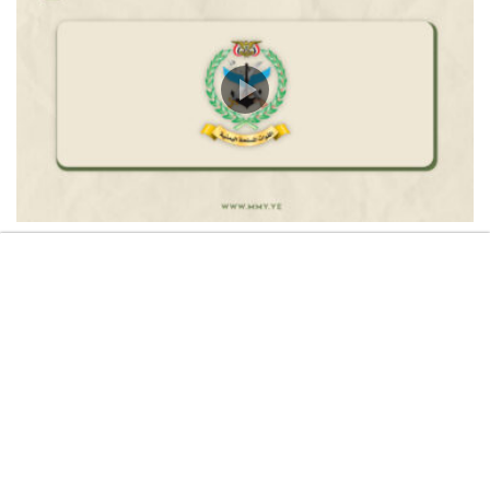
بيان القوات المسلحة اليمنية بشأن استهداف تحشيدات
العدو السعودي في مناطق الرويك والعبر والثنية
ومعسكرات أخرى تابعة لما يسمى الفرقة الأولى والثالثة
طوارئ بعدد كبير من الصواريخ الباليستية والطائرات المسيرة
– 6 أغسطس 2026م
06/08/2026