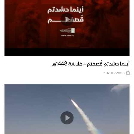
أينما حشدتم قُصفتم – فلاشة 1448هـ
10/08/2026