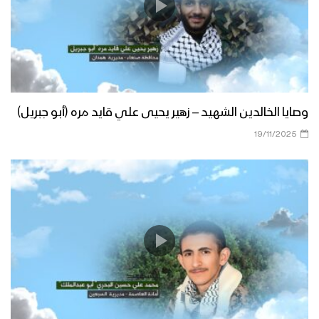
وصايا الخالدين الشهيد – زهير يحيى علي قايد مره (أبو جبريل)
19/11/2025