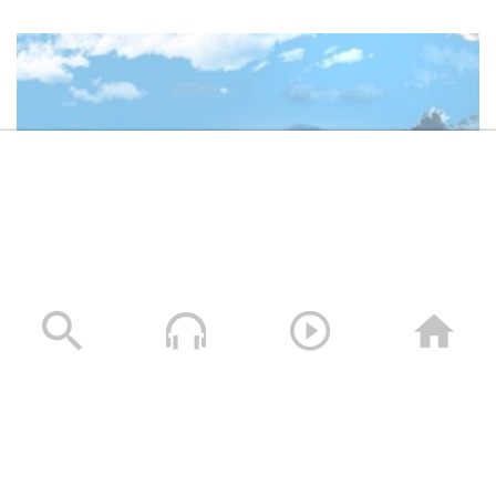
وصايا الخالدين الشهيد – صالح عبدالله صالح جوين (أبو خليل)
19/11/2025