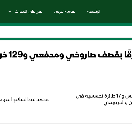
الرئيسية
عدسة الحربي
عين على الأحداث
المصدر: بين الخروق تحليق طائرة حربية في أجواء حيس و17 طائرة تجسسية في
محمد عبدالسلام: الموقف
ين والدريهمي