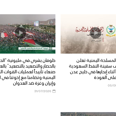
لمسلحة اليمنية تعلن
طوفان بشري في مليونية “الحص
 سفينة النفط السعودية
بالحصار والتصعيد بالتصعيد” بال
Dais” أثناء إبحارها في خليج عدن
صنعاء تأييداً لعمليات القوات 
على العودة
اليمنية وتضامنا مع إخوتنا في ا
وإيران وغزة ضد العدوان
05/0
31/07/2026