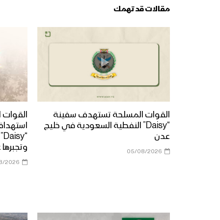
مقالات قد تهمك
القوات المسلحة تستهدف سفينة
القوات ا
“Daisy” النفطية السعودية في خليج
استهداف
عدن
“y
وتجبرها 
05/08/2026
8/2026