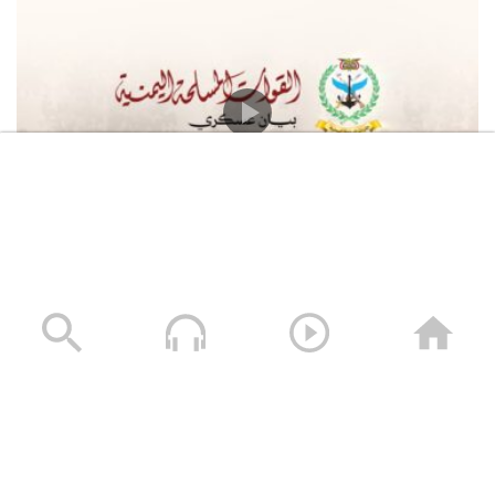
القوات المسلحة اليمنية تعلن استهداف سفينة النفط
السعودية “Daisy” أثناء إبحارها في خليج عدن وتجبرها على
العودة
05/08/2026