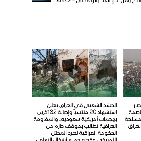
اج زامل نحو العلا | أبو مجلي – 1442هـ
ار
الحشد الشعبي في العراق يعلن
عاصمة
استشهاد 20 منتسباً وإصابة 32 آخرين
المسلحة
بهجمات أمريكية سعودية.. والمقاومة
لعراق
العراقية تطالب بموقف حازم من
الحكومة العراقية لطرد المحتل
الأمريكي وقطع جميع أشكال التعاون