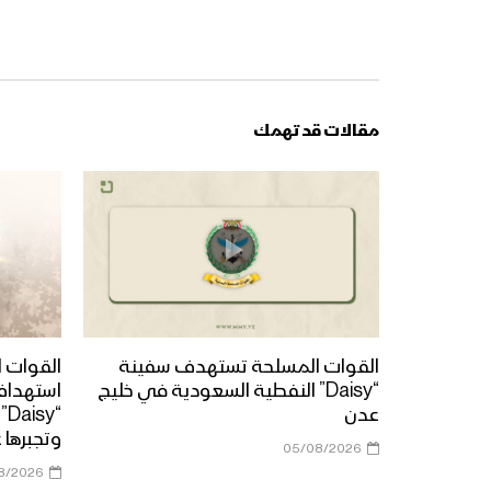
مقالات قد تهمك
القوات المسلحة تستهدف سفينة
القوات ا
“Daisy” النفطية السعودية في خليج
استهداف
عدن
“y
وتجبرها 
05/08/2026
8/2026