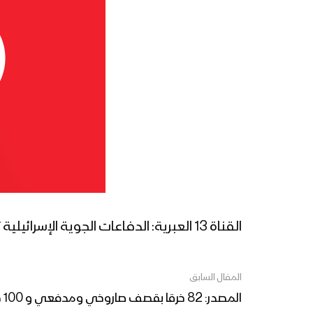
القناة 13 العبرية: الدفاعات الجوية الإسرائيلية تستنفر جنوب فلسطين المحتلة (إيلات) تخوفاً من هجمات صاروخية من اليمن
المقال السابق
المصدر: 82 خرقا بقصف صاروخي ومدفعي و 100 خرق بالأعيرة النارية المختلف