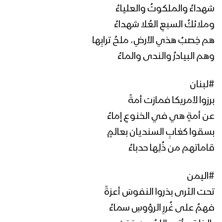
شهداءُ والملكوتُ والعلياءُ
وملائكُ السبعِ العُلا شهداءُ
هم خِصبُ هذي الأرضِ، ملحُ ترابِها
وهم البيادرُ والندى والماءُ
#لبنان
برزوا لأمريكا فمازت أمةً
عن أمةٍ هي في الخنوعِ إماءُ
بسقوا كغابِ السنديان بعالمٍ
قاماتهم من ذُلِها حدباءُ
#اليمن
تحت الثرى بذروا النفوسَ أعزةً
فهمُ على غُررِ الرؤوسِ سماءُ