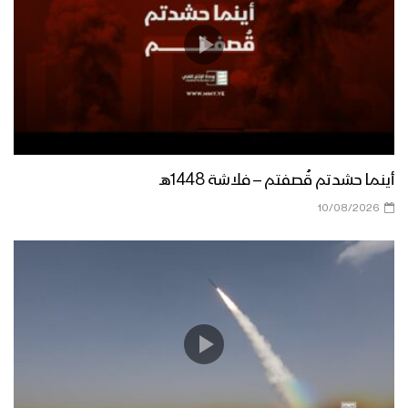
أينما حشدتم قُصفتم – فلاشة 1448هـ
10/08/2026