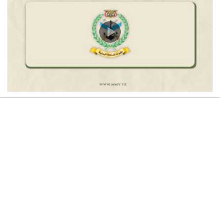
بيان القوات المسلحة اليمنية بشأن استهداف تحشيدات
العدو السعودي في مناطق الرويك والعبر والثنية
ومعسكرات أخرى تابعة لما يسمى الفرقة الأولى والثالثة
طوارئ بعدد كبير من الصواريخ الباليستية والطائرات المسيرة
– 6 أغسطس 2026م
06/08/2026