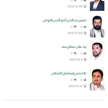
0
0
48 VIDEOS
كليب خندق واحد | كوكبة من منشدي –
فلسطين – اليمن – لبنان – 1442هـ
حسين بدر الدين أمير الدين الحوثي
0
0
86 VIDEOS
كليب وحدة الموقف | اليمن – لبنان –
فلسطين – العراق – إيران – 1441 هـ
زيد علي مصلح سند
0
0
6 VIDEOS
كليب القدس الآن | فرقة أنصار الله / فرقة
أمجاد لبنان – 1440هـ
طه حسن إسماعيل المداني
0
0
12 VIDEOS