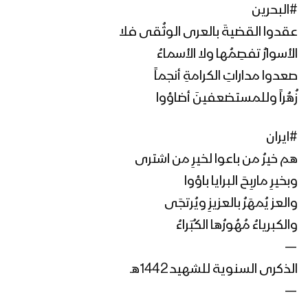
#البحرين
عقدوا القضيةَ بالعرى الوثُقى فلا
الأسوارُ تفصِمُها ولا الأسماءُ
صعدوا مداراتِ الكرامةِ أنجماً
زُهُراً وللمستضعفينَ أضاؤوا
#ايران
هم خيرُ من باعوا لخيرِ من اشترى
وبخيرِ ماربِحَ البرايا باؤوا
والعز يُمهَرُ بالعزيزِ ويُرتجَى
والكبرياءُ مُهُورُها الكُبَراءُ
—
الذكرى السنوية للشهيد 1442هـ
—