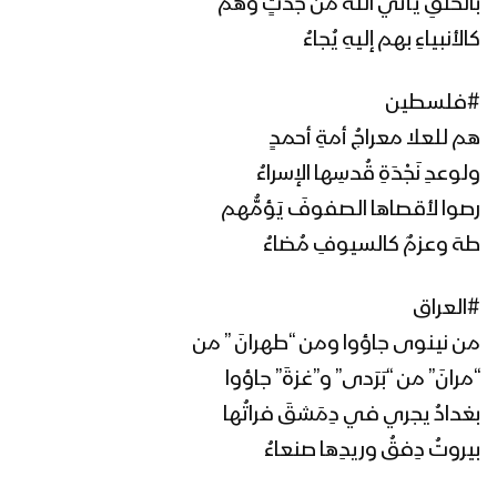
بالخلقِ يأتي اللهُ من جَدَثٍ وهم
كالأنبياءِ بهم إليهِ يُجاءُ
#فلسطين
هم للعلا معراجُ أمةِ أحمدٍ
ولوعدِ نَجْدَةِ قُدسِها الإسراءُ
رصوا لأقصاها الصفوفَ يَؤمُّهم
طهَ وعزمٌ كالسيوفِ مُضاءُ
#العراق
من نينوى جاؤوا ومن “طهرانَ ” من
“مرانَ” من “بَرَدى” و”غزةَ” جاؤوا
بغدادُ يجري في دِمَشقَ فراتُها
بيروتُ دِفقُ وريدِها صنعاءُ