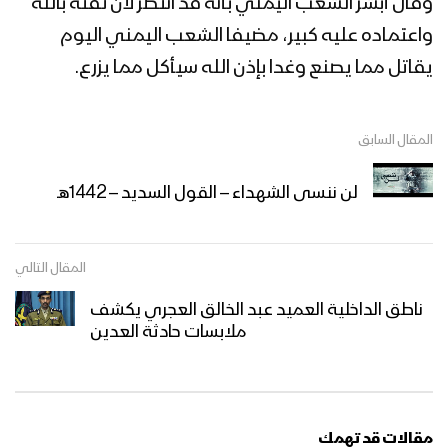
وقال أبشر الشعب اليمني بأنه قد انتصر لأن ثقته بالله
واعتماده عليه كبير، مضيفا الشعب اليمني اليوم
يقاتل مما يصنع وغدا بإذن الله سيأكل مما يزرع.
المقال السابق
لن ننسى الشهداء – القول السديد – 1442هـ
المقال التالي
ناطق الداخلية العميد عبد الخالق العجري يكشف
ملابسات حادثة العدين
مقالات قد تهمك