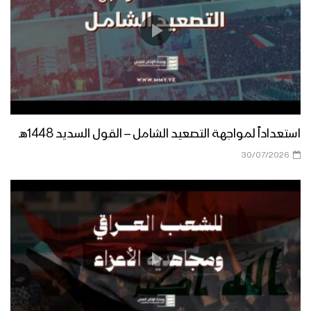
نشيد لك الروح – فرقة الشهيد القائد –
1444هـ
زامل وقف التاريخ | عيسى الليث – 1444هـ
استعداداً لمواجهة التصعيد الشامل – القول السديد 1448هـ
للشهداء العظماء – فرقة أنصار الله –
30/07/2026
1444هـ
معرض شهداء لواء الإسلام وقادة الفتح –
1444هـ
أسمى عطاء – القول السديد – 1444هـ