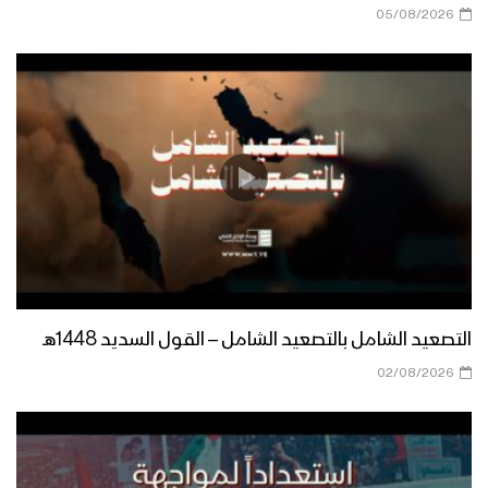
05/08/2026
كليب صناع المجد | زكريا إسماعيل 1444هـ
من هو الشهيد – القول السديد 1444هـ
نشيد موكب الشهداء – فرقة الشهيد القائد
1444هـ
التصعيد الشامل بالتصعيد الشامل – القول السديد 1448هـ
02/08/2026
مونتاج زامل وقف التاريخ – عيسى الليث
1444هـ