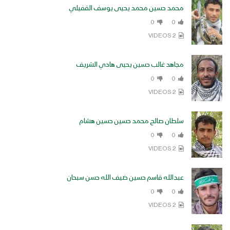
نصيحة شهيد – أداء قيس الرصاص & يحيى
محمد حسين محمد يحيى يوسف القفيلي
الشرعي – 1446هـ
0
0
2 VIDEOS
حلق في الجنان – فرقة وعد الله الإنشادية
– 1446هـ
مجاهد غالب حسين يحيى هادي الشريف
0
0
2 VIDEOS
عشاق الشهادة – فرقة أنصار الله 1446هـ
سلطان صالح محمد حسين حسين هشام
0
0
2 VIDEOS
قروا عينا – القول السديد 1445هـ
عبدالله قاسم حسين ضيف الله حسن سبحان
0
0
2 VIDEOS
بحر العطاء – فرقة أنصار الله 1445هـ