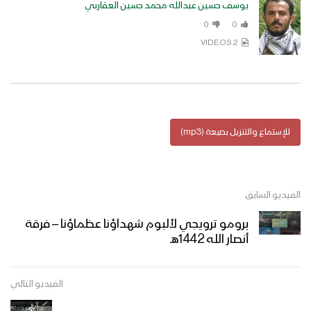
يوسف حسين عبدالله محمد حسين العقاربي
0
0
شهداء غزة | فرقة أنصار الله – 1445هـ
2 VIDEOS
وصية الشهيد المجاهد – عبدالرحمن علي
عبدالله موسى – أبو نصرالله
للإستماع والتنزيل بصيعة (mp3)
مأرب – افتتاح معرض صورالشهداء بمناسبة
ذكرى الشهيد في الجوبة
الفيديو السابق
برومو ترويجي لألبوم شهداؤنا عظماؤنا – فرقة
أنصار الله 1442هـ
بهم نحيا | فرقة الشهيد القائد – 1445هـ
الفيديو التالي