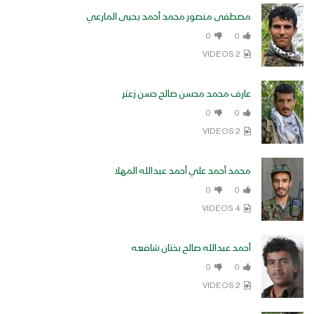
مصطفى منصور محمد أحمد يحيى المارعي
افتتاح متحف ومعرض صور شهداء حرس
0
0
الحدود – صعدة 17-11-2024م
2 VIDEOS
عارف محمد محسن صالح حسن زعتر
افتتاح معرض شهداء المنطقة العسكرية
0
0
المركزية بحضور قيادة المنطقة وعدد من
2 VIDEOS
قيادات الدولة
محمد أحمد علي أحمد عبدالله المهلا
القدس قبلة الشهداء – الإنتاج الفني
للإعلام الحربي 1446هـ
0
0
4 VIDEOS
نشيد فضل الشهداء – أداء فرقة أنصار الله
أحمد عبدالله صالح بختان شافعه
1446هـ
0
0
2 VIDEOS