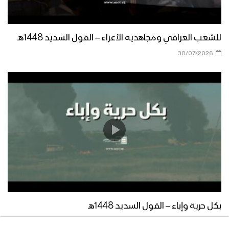
كلمة وزير الدفاع اللواء الركن محمد ناصر
للشعب العراقي ومجاهديه الأعزاء – القول السديد 1448هـ
العاطفي خلال فعالية ذكرى الشهيد
30/07/2026
نظمتها هيئة الاستخبارت العسكرية 13-12-
2022م
نشيد بذلوا النفوس | فرقة الشهيد القائد
1444هـ
نشيد العارفون بالله | فرقة الشهيد القائد –
1444هـ
ثلة من شهداء هيئة التدريب والتأهيل –
1444هـ
بكل حرية وإباء – القول السديد 1448هـ
29/07/2026