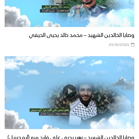
وصايا الخالدين الشهيد – محمد خالد يحيى الحيفي
25/12/2025
وصايا الخالدين الشهيد – زهير يحيى علي قايد مره (أبو جبريل)