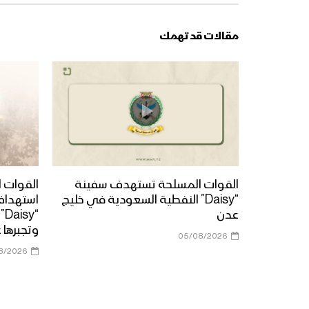
مقالات قد تهمك
القوات المسلحة تستهدف سفينة
القوات ا
“Daisy” النفطية السعودية في خليج
استهداف
عدن
“y
وتجبرها 
05/08/2026
8/2026