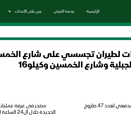
الرئيسية
عدسة الحربي
عين على الأحداث
بلية وشارع الخمسين وكيلو16
المصدر: من بين الخروق 17 خرق بقصف صاروخي ومدفعي لعدد 47 صاروخ
الحديدة خلا