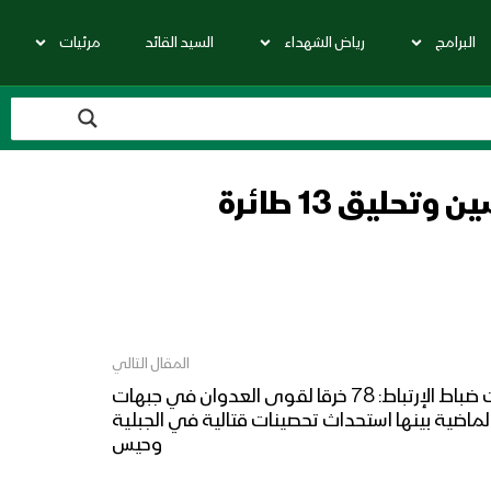
البرامج
رياض الشهداء
السيد القائد
مرئيات
المصدر: من بين الخروق 4 غارات لطيران تجسسي على شارع الخمسين وتحليق 13 طائرة
المقال التالي
مصدر في غرفة عمليات ضباط الإرتباط: 78 خرقا لقوى العدوان في جبهات
ل ال24 الساعة الماضية بينها استحداث تحصينات قتالية في الجبلية
وحيس