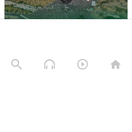
حشود غير مسبوقة في مليونية “جمعة التحذير والنفير”
العاصمة صنعاء ومختلف المحافظات – 3 صفر 1448هـ | 17
يوليو 2026م
17/07/2026