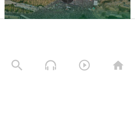
حشود غير مسبوقة في مليونية “جمعة التحذير والنفير”
العاصمة صنعاء ومختلف المحافظات – 3 صفر 1448هـ | 17
يوليو 2026م
17/07/2026