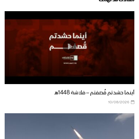
مقالات قد تهمك
أينما حشدتم قُصفتم – فلاشة 1448هـ
10/08/2026