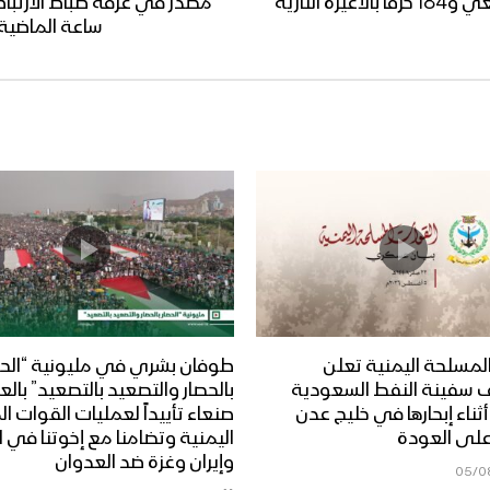
مصدر في غرفة ضباط الارتباط: 41 خرقا بقصف مدفعي و184 خرقًا بالأعيرة النارية
ساعة الماضية 
لمسلحة اليمنية تعلن
طوفان بشري في مليونية “الحص
 سفينة النفط السعودية
بالحصار والتصعيد بالتصعيد” بال
Dais” أثناء إبحارها في خليج عدن
صنعاء تأييداً لعمليات القوات 
على العودة
اليمنية وتضامنا مع إخوتنا في ا
وإيران وغزة ضد العدوان
05/0