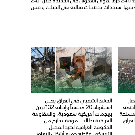
مصدر في غرفة ضباط الارتباط: 246 خرقا لقوى العدوان في الحديدة خلال الـ24
بينها استحداث تحصينات قتالية في الجبلية وحيس
ار
الحشد الشعبي في العراق يعلن
عاصمة
استشهاد 20 منتسباً وإصابة 32 آخرين
المسلحة
بهجمات أمريكية سعودية.. والمقاومة
لعراق
العراقية تطالب بموقف حازم من
الحكومة العراقية لطرد المحتل
الأمريكي وقطع جميع أشكال التعاون