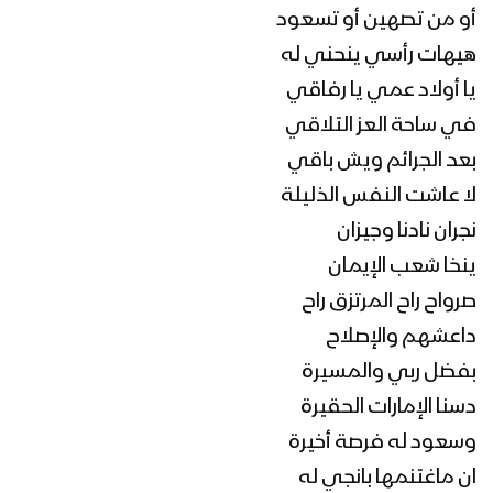
أو من تصهين أو تسعود
هيهات رأسي ينحني له
يا أولاد عمي يا رفاقي
في ساحة العز التلاقي
بعد الجرائم ويش باقي
لا عاشت النفس الذليلة
نجران نادنا وجيزان
ينخا شعب الإيمان
صرواح راح المرتزق راح
داعشهم والإصلاح
بفضل ربي والمسيرة
دسنا الإمارات الحقيرة
وسعود له فرصة أخيرة
ان ماغتنمها بانجي له