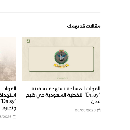
مقالات قد تهمك
القوات المسلحة تستهدف سفينة
القوات ا
“Daisy” النفطية السعودية في خليج
استهداف
عدن
“y
وتجبرها 
05/08/2026
8/2026