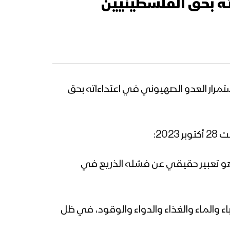
ءاته بحق الفلسطينيين
ان الأقصى لليوم الـ22 على التوالي، ردًا على استمرار العدو الصهيوني في اعتداءاته بحق
20:
م، هو تعبير حقيقي عن فشله الذريع في
هرباء والماء والغذاء والدواء والوقود، في ظل