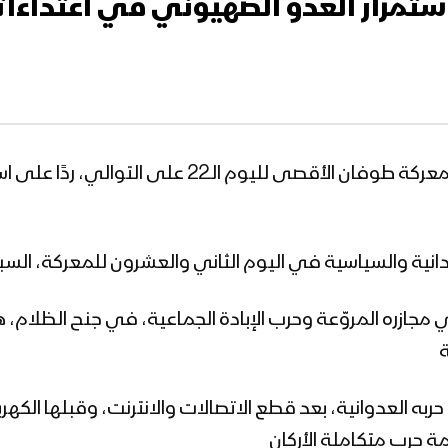
على استمرار العدو الصهيوني في اعتدا
تواصل المقاومة الفلسطينية، اليوم السبت، معركة طوف
والسياسية في اليوم الثاني والعشرون للمعركة، السبت 28 أكتوبر 23
وني مجازره المروّعة وحرب الإبادة الجماعية، في جنح الظلا
ة
لة حربه العدوانية، بعد قطع الاتصالات والانترنت، وقبلها الك
 حرب متكاملة الأركان