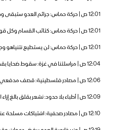
12:01 ص | حركة حماس: جرائم العدو ستبقى وصمة عار على جبين كل الداعمين والمؤيّدين لها، والصامتين والمتقاعسين في وقفها
12:01 ص | حركة حماس: كتائب القسام وكل قوى المقاومة الفلسطينية بكامل جهوزيتها تتصدى بكل قوة للعدوان وتحبط التوغلات
12:01 ص | حركة حماس: لن يستطيع نتنياهو وجيشه المهزوم من تحقيق أي انجاز عسكري، وما تصعيد حرب الإبادة إلا دليل إفلاس، وليس دليل قوة
12:04 ص | مراسلتنا في غزة: سقوط ضحايا بقصف طيران العدو منزلا في مخيم النصيرات ونقل إصابات لمستشفى الأقصى
12:06 ص | مصادر فلسطينية: قصف مدفعي عنيف متواصل شرق المحافظة الوسطى
12:09 ص | أطباء بلا حدود: نشعر بقلق بالغ إزاء الوضع في غزة وفقدنا الاتصال بزملائنا على الأرض
12:10 ص | مصادر صحفية: اشتباكات مسلحة عنيفة بين المقاومة وقوات الاحتلال في محاور عديدة شرقي قطاع غزة