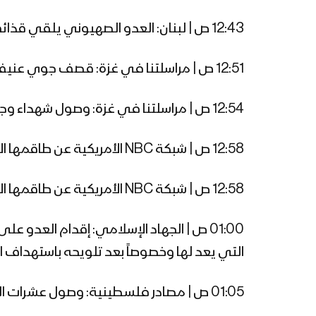
12:43 ص | لبنان: العدو الصهيوني يلقي قذائف ضوئية في أجواء وادي هونين بالتزامن مع إطلاق رشقات تمشيط رشاشة
12:51 ص | مراسلتنا في غزة: قصف جوي عنيف لطيران العدو غرب ميناء غزة وشارع أبو حصيرة ومحيط مجمع الشفاء
12:54 ص | مراسلتنا في غزة: وصول شهداء وجرحى إلى مستشفى الشفاء نتيجة القصف الصهيوني العنيف
12:58 ص | شبكة NBC الأمريكية عن طاقمها الإخباري بغزة: نعيش وضعا صعبا وخطيرا ونتعرض لقصف مكثف بقذائف مدفعية ومن الجو
12:58 ص | شبكة NBC الأمريكية عن طاقمها الإخباري بغزة: الناس يحملون موتاهم وجرحاهم بما تيسر وسيارات الإسعاف لا تجرؤ على الخروج
01:00 ص | الجهاد الإسلامي: إقدام العدو
التي يعد لها وخصوصاً بعد تلويحه باستهداف
01:05 ص | مصادر فلسطينية: وصول عشرات الشهداء والجرحى إلى مستشفى الشفاء إثر قصف العدو منزل مكون من عدة طوابق لعائلة الغول