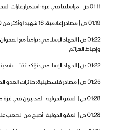
01:11 ص | مراسلتنا في غزة: استمرار غارات العدو مع تجدد القصف المدفعي على مناطق متفرقة شمالي القطاع
01:19 ص | مصادر إعلامية: 16 شهيدا وأكثر من 60 إصابة في قصف طائرات العدو لمنزلين على رؤوس ساكنيهما في مخيم الشاطئ غرب مدينة غزة
01:22 ص | الجهاد الإسلامي: تزامناً مع 
وإحباط العزائم
01:22 ص | الجهاد الإسلامي: نؤكد ثقتنا بشعبنا وبقدرته على إفشال هذه المحاولات التي لا تنطلي عليه
01:25 ص | مصادر فلسطينية: طائرات العدو الصهيوني تُطلق قنابل الفسفور الأبيض “المحرمة دولياً” وسط مدينة غزة
01:28 ص | العفو الدولية: المدنيون في غزة معرضون لخطر غير مسبوق وسط قطع الاتصالات خلال القصف وتوسيع “الهجمات” البرية
01:28 ص | العفو الدولية: أصبح من الصعب على منظمات حقوق الإنسان توثيق الانتهاكات وجرائم الحرب ضد المدنيين في غزة