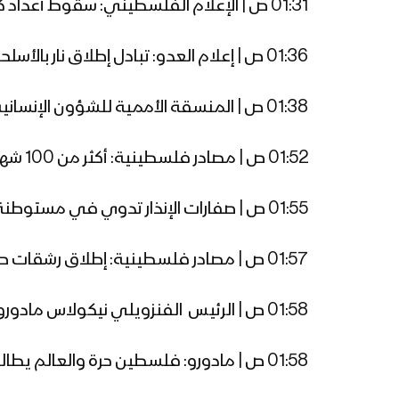
01:31 ص | الإعلام الفلسطيني: سقوط أعداد كبيرة من الشهداء من النازحين إثر قصف العدو برج سكني في حي الشاطئ غرب غزة
01:36 ص | إعلام العدو: تبادل إطلاق نار بالأسلحة الخفيفة والثقيلة في المنطقة الحدودية شرق مخيم البريج بغزة
01:38 ص | المنسقة الأممية للشؤون الإنسانية: غزة فقدت الاتصال بالعالم وسط تقارير عن قصف كثيف
01:52 ص | مصادر فلسطينية: أكثر من 100 شهيد وجريح من النازحين في القصف الذي استهدف برج سكني بحي الشاطئ غرب مدينة غزة
01:55 ص | صفارات الإنذار تدوي في مستوطنة “نتيف هعسرا”
01:57 ص | مصادر فلسطينية: إطلاق رشقات صاروخية باتجاه مستوطنات “غلاف” غزة
01:58 ص | الرئيس الفنزويلي نيكولاس مادورو: يجب أن تنتهي الإبادة الجماعية في فلسطين فوراً
01:58 ص | مادورو: فلسطين حرة والعالم يطالب بوقف إطلاق النار في غزة فوراً ومن دون شروط