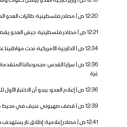
12:19 ص | وزير خارجية العدو يرفض دعوات وقف إطلاق النار من الأمم المتحدة ويصفها بـ”الشائنة”
12:20 ص | مصادر فلسطينية: طائرات العدو الصهيوني تقصف مُحيط مستشفى الإندونيسي شمال قطاع غزة
12:21 ص | مصادر فلسطينية: جيش العدو يقصف بشكل كثيف مناطق في بيت لاهيا بقنابل فسفورية
12:34 ص | الخارجية الأمريكية: نحث مواطنينا على مغادرة #لبنان نظرا للوضع الأمني الذي لا يمكن التنبؤ به
12:36 ص | سرايا القدس: مجموعاتنا المتق
غزة
12:36 ص | إعلام العدو: يبدو أن الاختبار الأول للميدان برياً جاء مخيباً للآمال، والحكومة تراهن بأرواح الجنود على طاولة قمار
12:39 ص | قصف صهيوني عنيف في محيط مجمع الشفاء الطبي في غزة
12:41 ص | مصادر إعلامية: إطلاق نار يستهدف حاجز “نتساني عوز” غرب طولكرم