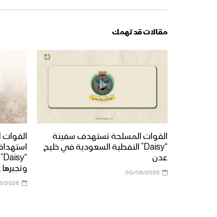
مقالات قد تهمك
القوات المسلحة تستهدف سفينة
القوات ا
“Daisy” النفطية السعودية في خليج
استهداف
عدن
“y
وتجبرها 
05/08/2026
8/2026