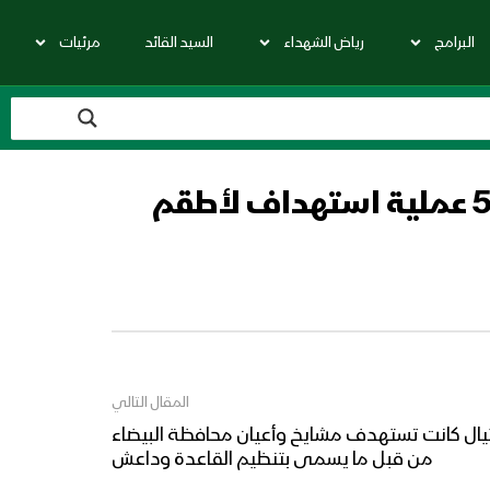
البرامج
رياض الشهداء
السيد القائد
مرئيات
الإعلام الأمني: عمليات “داعش” و”القاعدة” في البيضاء شملت 59 عملية استهداف لأطقم
المقال التالي
ني: 16 عملية اغتيال كانت تستهدف مشايخ وأعيان محافظة البيضاء
من قبل ما يسمى بتنظيم القاعدة وداعش