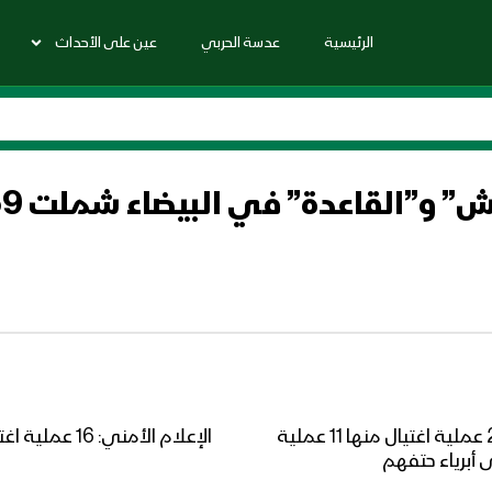
الرئيسية
عدسة الحربي
عين على الأحداث
الإعلام الأمني: عناصر “داعش” و”القاعدة” نفذوا 27 عملية اغتيال منها 11 عملية
الإعلام الأم
برياء حتفهم