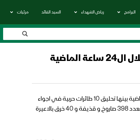
البرامج
رياض الشهداء
السيد القائد
مرئيات
مصدر في غرفة عمليات ضباط اﻹرتباط: 102 خرقا لقوى العدوان في جبهات الحديدة خلال ال24 ساعة الماضية بينها تحليق 10 طائرات حربية في اجواء
مدينة الحديدة وكيلو16 والمنظر و طائرة تجسسبة في اجواء حيس و 51 خرق بقصف صاروخي و مدفعي لعدد 398 صاروخ و قذيفة و 40 خرق بالاعيرة