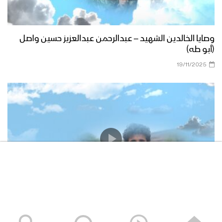
وصايا الخالدين الشهيد – عبدالرحمن عبدالعزيز حسين واصل
(أبو طه)
19/11/2025
وصايا الخالدين الشهيد – صالح عبدالله صالح جوين (أبو خليل)