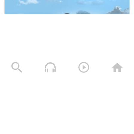
وصايا الخالدين الشهيد – صالح عبدالله صالح جوين (أبو خليل)
19/11/2025