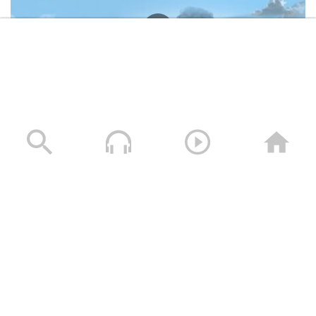
وصايا الخالدين الشهيد – صالح عبدالله صالح جوين (أبو خليل)
19/11/2025