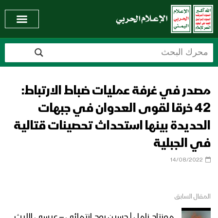
مصدر في غرفة عمليات ضباط الارتباط:
42 خرقا لقوى العدوان في جبهات
الحديدة بينها استحداث تحصينات قتالية
في الجبلية
14/08/2022
المقال السابق
مونتاج زامل | حسين روح انتمائي – عيسى الليث