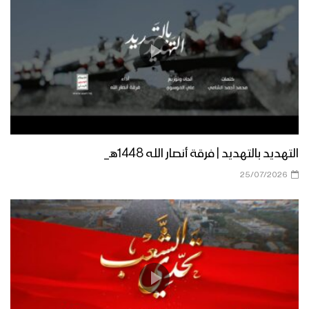
مونتاج نشيد يا منصور أمت | فرقة أنصار الله
– 1443هـ
الإمام زيد (ع) والإتجاه الصحيح – القول
السديد 1443هـ
كليب زيد عنواني | فرقة وطن – 1443 هـ
التهديد بالتهديد | فرقة أنصار الله 1448هـ_
25/07/2026
روحية الإمام زيد عليه السلام – القول
السديد – 1442هـ
رسالة الإمام زيد (ع) إلى علماء السوء –
القول السديد – 1442هـ