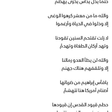
الضالع – مقابلات ورسائل المجاهدين
حتماً يذل يداس يخزى يهضم
المرابطين في جبهة الحشاء بمناسبة ذكرى
استشهاد الإمام زيد 1445هـ
والله ما من معشر كرهوا الوغى
إلا وذلوا في الحياة وأرغموا
كليب نشيد| قبلة الثوار – فرقة الرسالة
1445هـ
لا زلت تقتحم السنين تقودنا
وتهد أركان الطغاة وتهدمُ
طغيان هشام والانحراف الرهيب – القول
السديد – 1445هـ
والله لن يطأ العدو رمالنا
إلا وتلقفهم هناك جهنم
كليب نشيد| بصيرة وجهاد – فرقة وعد الله
1445هـ
يافأس إبراهيم من ضرباتها
أصنام أمريكا هنا تتهشمُ
الروحية العظيمة والفهم الصحيح – القول
حطم قيود القدس إن قيودها
السديد 1445هـ