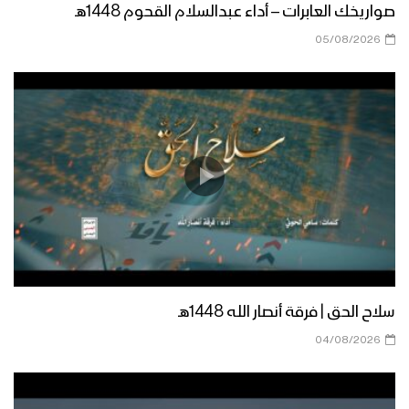
صواريخك العابرات – أداء عبدالسلام القحوم 1448هـ
05/08/2026
تعز “جبهة عصيفرة” – تأكيد المجاهدين في
ذكرى استشهاد الإمام زيد على المضي
في مسيرته الجهادية حتى النصر
إلا ذلّوا “الإمام زيد (ع)” من القول السديد
1443هـ
كلمة قائد الثورة السيد عبدالملك بدرالدين
الحوثي في ذكرى إستشهاد الإمام زيد بن
علي عليهما السلام 1443هـ
سلاح الحق | فرقة أنصار الله 1448هـ
كليب شعار وبصيرة | فرقة الشهيد القائد –
04/08/2026
1443 هـ