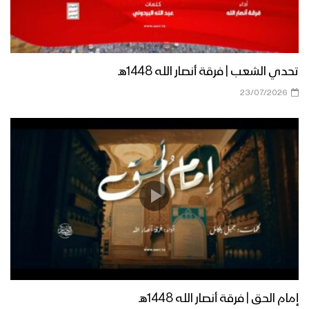
العمل الأبرز لكوكبة من منشدي اليمن |
وراث الطف
تحدي الشعب | فرقة أنصار الله 1448هـ
23/07/2026
كلمة قائد الثورة السيد عبدالملك بدرالدين
الحوثي في ذكرى استشهاد الإمام زيد
عليه السلام 1442هـ
لماذا كان الإمام زيد (ع) ينادي (البصيرة
البصيرة) – القول السديد – 1442هـ
كيف بقيَ الإمام زيد في أوساط الأمة
“عليه السلام” – القول السديد – 1442هـ
إمام الحق | فرقة أنصار الله 1448هـ