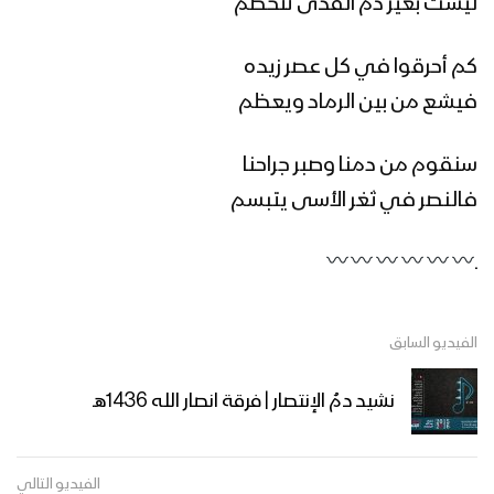
ليست بغير دم الفدى تتحطم
تحرك الإمام زيد “عليه السلام” – القول
كم أحرقوا في كل عصر زيده
السديد 1445هـ
فيشع من بين الرماد ويعظم
سنقوم من دمنا وصبر جراحنا
( من أهداف يزيد ) – القول السديد 1445هـ
فالنصر في ثغر الأسى يتبسم
ـ
يزيد وخطورته على الإسلام – القول
السديد 1445هـ
الفيديو السابق
دائرة الثقافة الجهادية بوزارة الدفاع تحيي
نشيد دمُ الإنتصار | فرقة انصار الله 1436هـ
ذكرى استشهاد الإمامين الحسين وزيد
عليهما السلام 1444هـ
الفيديو التالي