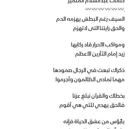
كلمات عبدالسلام المتميز
ـ
التصدي لبني أمية – القول السديد 1445هـ
السيف رغم البطش يهزمه الدم
والحق رايتنا التى لاتهزم
تعز – مقابلات ورسائل المجاهدين
ومواكب الأحرار قاد ركابها
المرابطين بمناسبة ذكرى استشهاد الإمام
زيد إمام الثأرين الأعظم
زيد 1445هـ
ذكراك تبعث في الرجال صمودها
البيضاء – مقابلات ورسائل المجاهدين
المرابطين في جبهة مسورة بمناسبة
مهما تمادى الظالمون وأجرموا
ذكرى استشهاد الإمام زيد 1445هـ
بخطاك والقرآن نبلغ عزنا
تعز – مقابلات ورسائل المجاهدين
فالحق يهدي للتي هي أقوم
المرابطين في جبهةالكدحة بمناسبة ذكرى
استشهاد الإمام زيد 1445هـ
يابُؤس من عشق الحياة فإنه