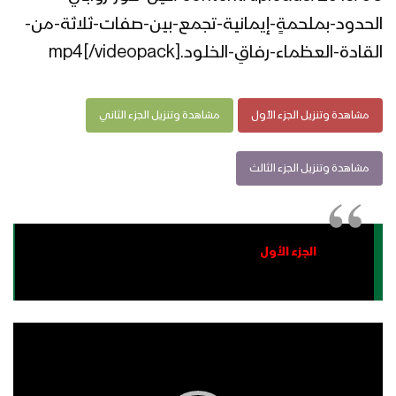
الحدود-بملحمةٍ-إيمانية-تجمع-بين-صفات-ثلاثة-من-
القادة-العظماء-رفاقِ-الخلود.mp4[/videopack]
مشاهدة وتنزيل الجزء الأول
مشاهدة وتنزيل الجزء الثاني
مشاهدة وتنزيل الجزء الثالث
الجزء الأول
مشغل
الفيديو