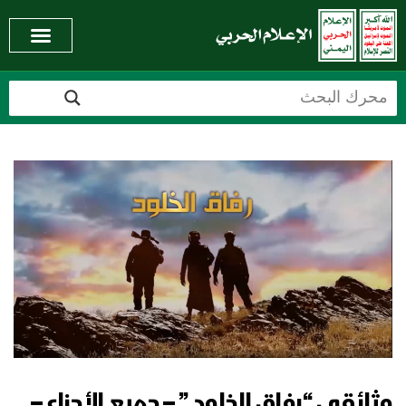
وثائقي “رفاق الخلود ” – جميع الأجزاء –