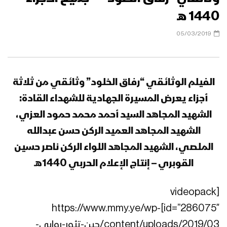
1440 هـ
05/03/2019
الفيلم الوثائقي “رفاق الخلود” وثائقي من ثلاثة
أجزاء يعرض المسيرة الجهادية للشهداء القادة:
الشهيد المجاهد السيد أحمد محمد حمود العزي،
الشهيد المجاهد العميد الركن حسن عبدالله
الملصي، الشهيد المجاهد اللواء الركن ناصر حسين
القوبري – إنتاج الإعلام الحربي 1440هـ
[videopack
id=”286075″]https://www.mmy.ye/wp-
content/uploads/2019/03/حين-تثور-روابي-