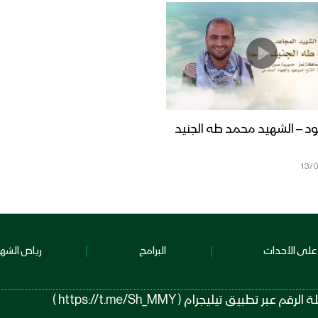
ود – الشهيد محمد طه الجنيد
13/
على الأحداث
البرامج
رياض الشهد
 تيليجرام ( https://t.me/Sh_MMY )