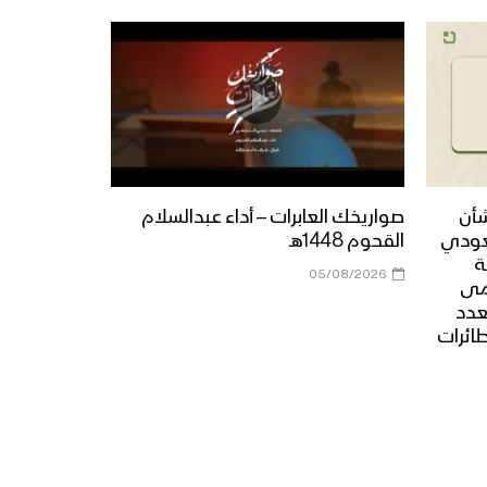
شأن
صواريخك العابرات – أداء عبدالسلام
عودي
القحوم 1448هـ
ة
05/08/2026
مى
عدد
طائرات