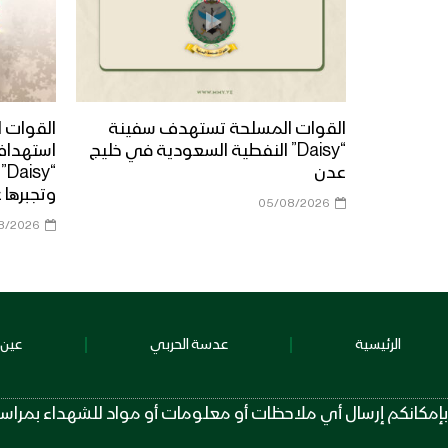
القوات المسلحة تستهدف سفينة
القوات ا
“Daisy” النفطية السعودية في خليج
استهداف
عدن
“y
وتجبرها 
05/08/2026
8/2026
الرئيسية
عدسة الحربي
عين 
بإمكانكم إرسال أي ملاحظات أو معلومات أو مواد للشهداء بمراسلة الرقم عبر تطبيق