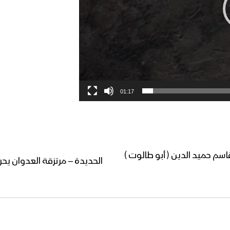
01:17
سم حميد الدين ( أبو طالوت )
الحديدة – مرتزقة العدوان يح