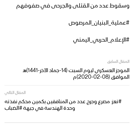
وسقوط عدد من القتلى والجرحى في صفوفهم
#عملية_البنيان_المرصوص
#الإعلام_الحربي_اليمني
المقال السابق
الموجز العسكري ليوم السبت (14-جماد الآخر-1441)هـ
الموافق (08-02-2020)م
المقال التالي
#تعز: مصرع وجرح عدد من المنافقين بكمين محكم نفذته
وحدة الهندسة في جبهة #الضباب