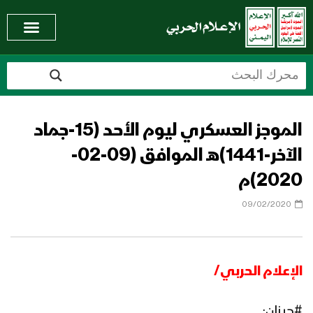
الموجز العسكري ليوم الأحد (15-جماد
الآخر-1441)هـ الموافق (09-02-
2020)م
09/02/2020
الإعلام الحربي/
#جيزان: