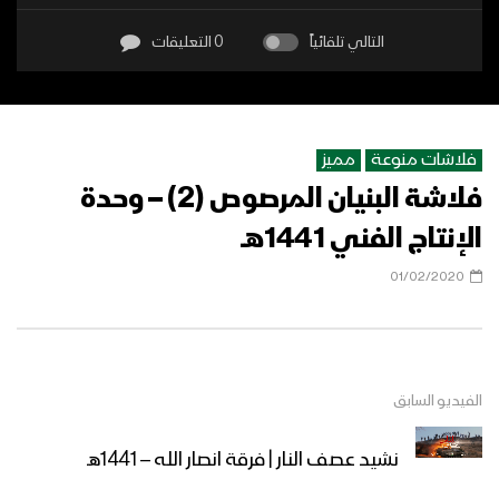
التالي تلقائياً
0 التعليقات
فلاشات منوعة
مميز
فلاشة البنيان المرصوص (2) – وحدة
الإنتاج الفني 1441هــ
01/02/2020
الفيديو السابق
نشيد عصف النار | فرقة انصار الله – 1441هـ