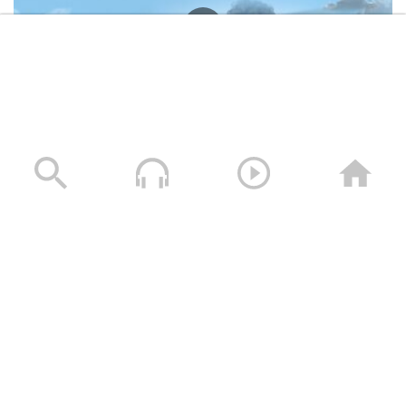
وصايا الخالدين الشهيد – صالح عبدالله صالح جوين (أبو خليل)
19/11/2025