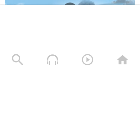
وصايا الخالدين الشهيد – صالح عبدالله صالح جوين (أبو خليل)
19/11/2025