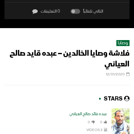
التالي تلقائياً
0 التعليقات
وصايا
فلاشة وصايا الخالدين – عبده قايد صالح
العياني
12/01/2020
STARS
عبده قائد صالح العياني
0
0
2 VIDEOS