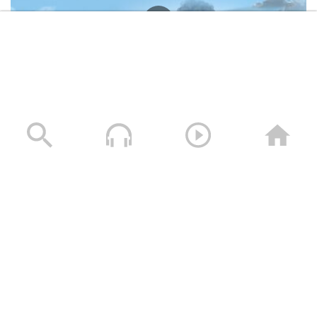
وصايا الخالدين الشهيد – صالح عبدالله صالح جوين (أبو خليل)
19/11/2025