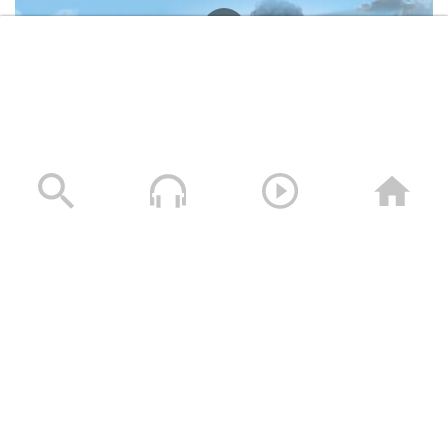
وصايا الخالدين الشهيد – صالح عبدالله صالح جوين (أبو خليل)
19/11/2025