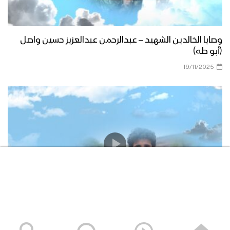
وصايا الخالدين الشهيد – عبدالرحمن عبدالعزيز حسين واصل
(أبو طه)
19/11/2025
وصايا الخالدين الشهيد – صالح عبدالله صالح جوين (أبو خليل)