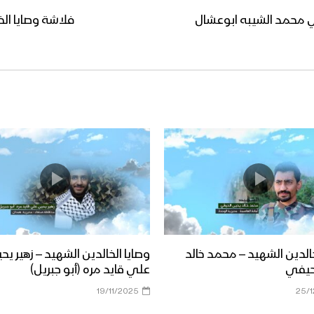
ي محمد الشيبه ابوعشال
فلاشة وصايا ا
خالدين الشهيد – محمد خالد
وصايا الخالدين الشهيد – زهير يح
حيفي
علي قايد مره (أبو جبريل)
19/11/2025
25/