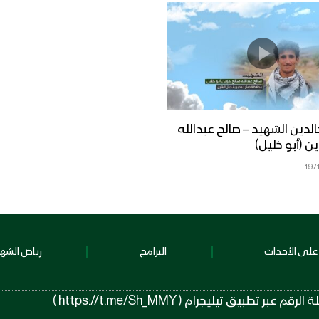
خالدين الشهيد – صالح عبدالله
ن (أبو خليل)
19/
على الأحداث
البرامج
رياض الشهد
 تيليجرام ( https://t.me/Sh_MMY )