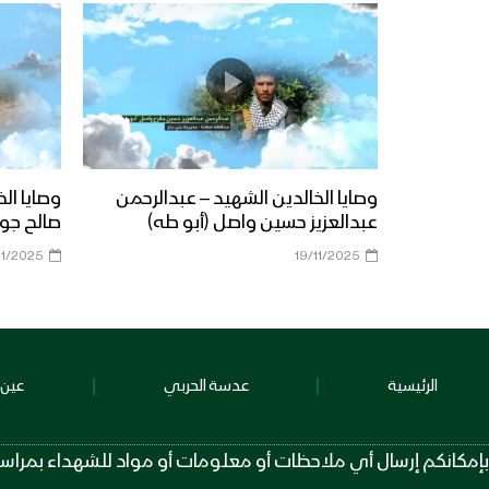
وصايا الخالدين الشهيد – عبدالرحمن
وصايا ال
عبدالعزيز حسين واصل (أبو طه)
صالح جوي
11/2025
19/11/2025
الرئيسية
عدسة الحربي
عين 
بإمكانكم إرسال أي ملاحظات أو معلومات أو مواد للشهداء بمراسلة الرقم عبر تطبيق