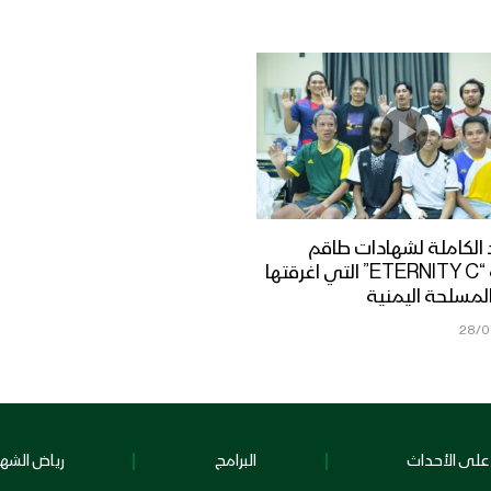
الكاملة لشهادات طاقم
السفينة “ETERNITY C” التي اغرقتها
لمسلحة اليمنية
28/0
على الأحداث
البرامج
رياض الشهد