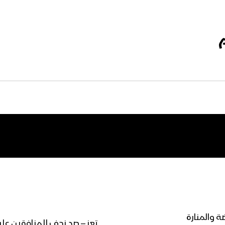
تعز – صد زحف للمنافقين عل