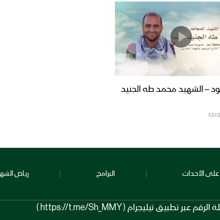
ود – الشهيد محمد طه الجنيد
13/
على الأحداث
البرامج
رياض الشهد
 تيليجرام ( https://t.me/Sh_MMY )