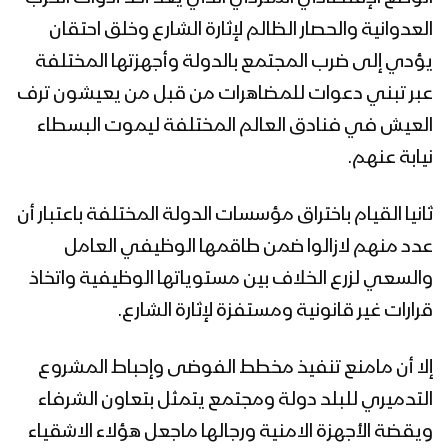
العدوانية والحصار الظالم لإثارة الشارع وخلق احتقان
يؤدي إلى ضرب المجتمع بالدولة وأجهزتها المختلفة
عبر تبني دعوات للمضاهرات من قبل من يعيشون ترف
العيش في فنادق العالم المختلفة ليموت البسطاء
نيابة عنهم.
ثانيا القيام باختراق مؤسسات الدولة المختلفة باعتبار أن
عدد منهم لازالوا ضمن طاقمها الوظيفي العامل
والسعي لزرع الخلاف بين مستوياتها الوظيفية واتخاذ
قرارات غير قانونية ومستفزة لإثارة الشارع.
إلا أن مامنع تنفيذ مخطط الفوضى وإحباط المشروع
التدميري للبلد دولة ومجتمع يتمثل بتعاون الشرفاء
ويقضة الأجهزة الامنية ورجالها ماجعل هؤلاء الاشقياء