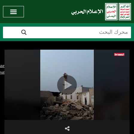
Video
Media error: Format(s) not supported or source(s) not found
Player
Download File: https://www.mmy.ye/wp-
9%84%D8%B9%D8%AF%D9%88%D8%A7%D9%86/2019/10/19/%D8%B4%D8%A7%D9%87%D8%AF-
%85%D9%8A%20%D8%A7%D9%84%D9%85%D8%AD%D8%A7%D8%B5%D8%B1%D8%A9%2019-
10-2019.ts