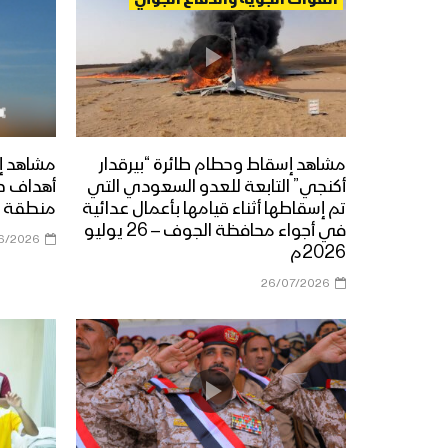
القوات الجوية والدفاع الجوي
مشاهد إسقاط وحطام طائرة “بيرقدار
مشاهد إ
أكنجي” التابعة للعدو السعودي التي
أهداف ح
تم إسقاطها أثناء قيامها بأعمال عدائية
منطقة ي
في أجواء محافظة الجوف – 26 يوليو
6/2026
2026م
26/07/2026