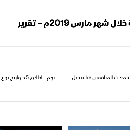
ر مارس 2019م – تقرير
ق ثلاثة صواريخ زلزال1 على تجمعات المنافقين قبالة جبل
نهم – اطلاق 5 ص