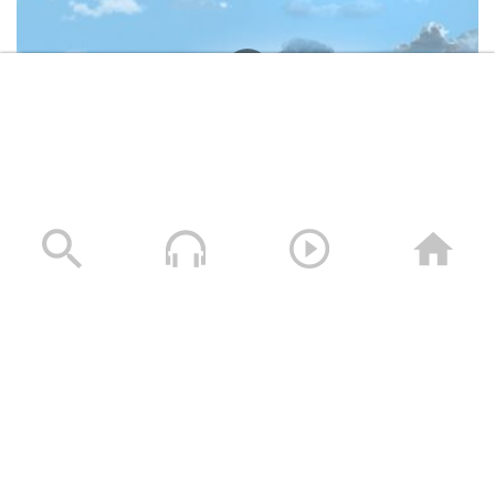
وصايا الخالدين الشهيد – صالح عبدالله صالح جوين (أبو خليل)
19/11/2025