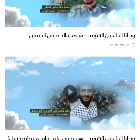
وصايا الخالدين الشهيد – محمد خالد يحيى الحيفي
25/12/2025
وصايا الخالدين الشهيد – زهير يحيى علي قايد مره (أبو جبريل)