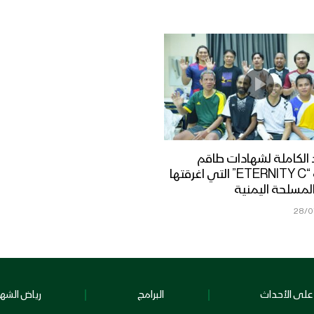
الكاملة لشهادات طاقم
السفينة “ETERNITY C” التي اغرقتها
لمسلحة اليمنية
28/0
على الأحداث
البرامج
رياض الشهد