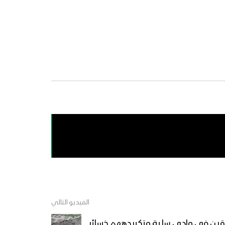
الفيديو التالي
قين في وادي سلبة وتكبيدههم خسائر