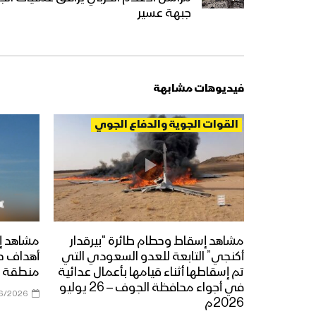
جبهة عسير
فيديوهات مشابهة
القوات الجوية والدفاع الجوي
مشاهد إسقاط وحطام طائرة “بيرقدار
مشاهد إ
أكنجي” التابعة للعدو السعودي التي
أهداف ح
تم إسقاطها أثناء قيامها بأعمال عدائية
منطقة ي
في أجواء محافظة الجوف – 26 يوليو
6/2026
2026م