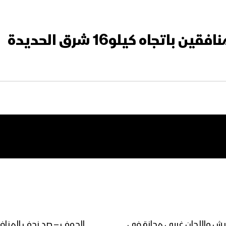
تجاه كيلو16 شرق الحديدة
جيش واللجان غربي مجازة في
الجوف – صد زحف المناف