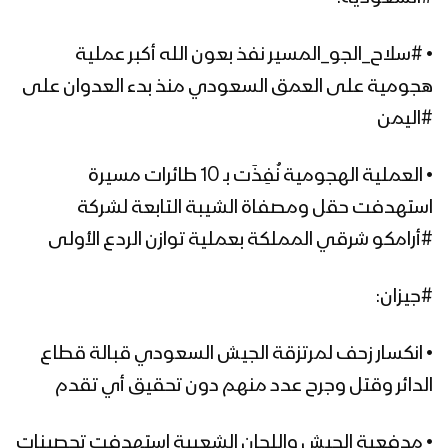
• #سلاح_الجو_المسير نفذ بعون الله أكبر عملية
هجومية على العمق السعودي منذ بدء العدوان على
#اليمن
• العملية الهجومية نُفِذَت بـ 10 طائرات مسيرة
استهدفت حقل ومصفاة الشيبة التابعة لشركة
#أرامكو شرقي المملكة بعملية توازن الردع الأولى
#جيزان:
• انكسار زحف لمرتزقة الجيش السعودي قبالة قطاع
الدائر وقتل وجرح عدد منهم دون تحقيق أي تقدم
• مدفعية الجيش واللجان الشعبية استهدفت تحصينات