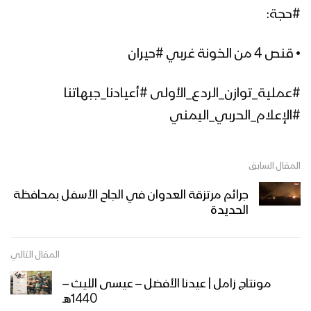
#حجة:
• قنص 4 من الخونة غربي #حيران
#عملية_توازن_الردع_الأولى #أعيادنا_جبهاتنا
#الإعلام_الحربي_اليمني
المقال السابق
جرائم مرتزقة العدوان في الجاح الأسفل بمحافظة
الحديدة
المقال التالي
مونتاج زامل | عيدنا الأفضل – عيسى الليث –
1440هـ