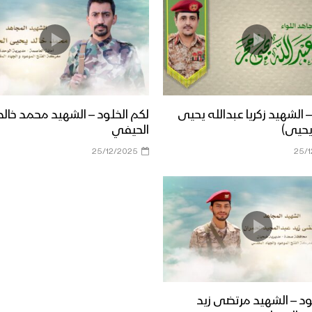
– الشهيد زكريا عبدالله يحيى
لكم الخلود – الشهيد محمد خال
 يحيى)
الحيفي
25/12/2025
25/
ود – الشهيد مرتضى زيد