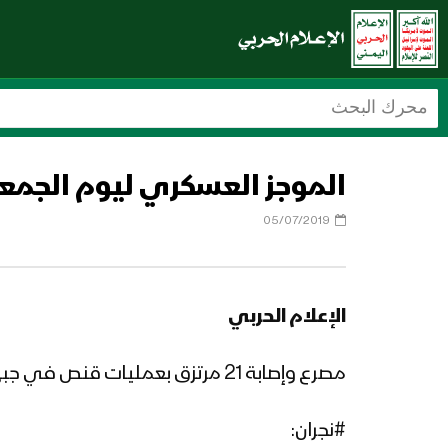
الموجز العسكري ليوم الجمعة (01-ذي القعدة-1440)هـ الموافق (05-07-
05/07/2019
الإعلام الحربي
مصرع وإصابة 21 مرتزق بعمليات قنص في جبهات #جيزان #ونجران خلال ال24 ساعه الماضيه
#نجران: