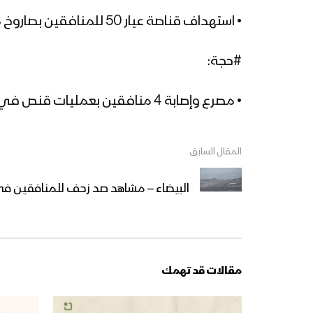
• استهداف قناصة عيار 50 للمنافقين بصاروخ موجه في #قعطبة ومصرع طاقمها
#حجة:
• مصرع وإصابة 4 منافقين بعمليات قنص في تبة السيان بـ #حرض
المقال السابق
البيضاء – مشاهد صد زحف للمنافقين في
مقالات قد تهمك