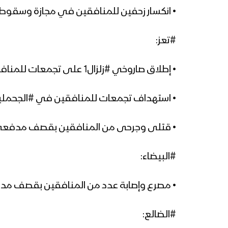
• انكسار زحفين للمنافقين في مجازة وسق
#تعز:
• إطلاق صاروخي #زلزال1 على تجمعات للمنافقين في معسكر #خالد والاصابات مباشره
• استهداف تجمعات للمنافقين في #الجحملي
• قتلى وجرحى من المنافقين بقصف مدفعي
#البيضاء:
• مصرع وإصابة عدد من المنافقين بقصف م
#الضالع: