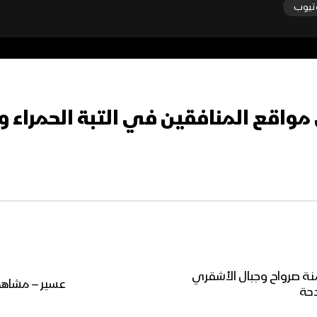
تيوب
واقع المنافقين في التبة الحمراء 
ي ميمنة صرواح وجبال الأشقري
عسير – مشاهد
دحة