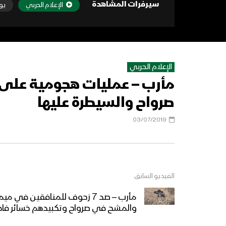
سيرفرات المشاهدة
الإعلام الحربي
يو
الإعلام الحربي
مأرب – عمليات هجومية على م
صرواح والسيطرة عليها
03/07/2019
الفيديو السابق
مأرب – صد 7 زحوف للمنافقين ف
والمشح في صرواح وتكبيدهم خسائر فا