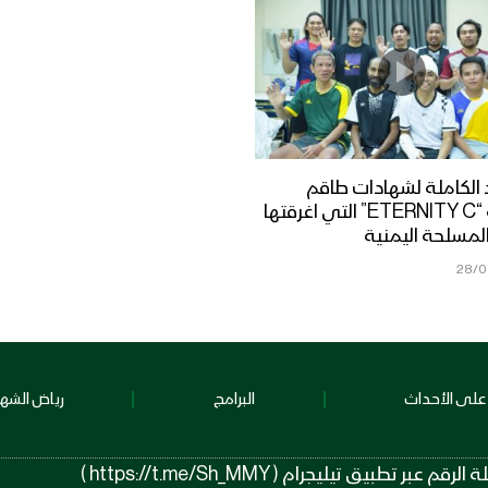
الكاملة لشهادات طاقم
السفينة “ETERNITY C” التي اغرقتها
لمسلحة اليمنية
28/0
على الأحداث
البرامج
رياض الشهد
 تيليجرام ( https://t.me/Sh_MMY )