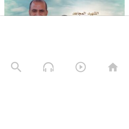
لكم الخلود – الشهيد محمد طه الجنيد (أبو طه)
13/01/2025